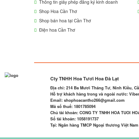
Thông tin giấy phép đăng ký kinh doanh
Shop Hoa Cần Thơ
Shop bán hoa tại Cần Thơ
Điện hoa Cần Thơ
Cty TNHH Hoa Tươi Hoa Đà Lạt
Địa chỉ:
214 Ba Mươi Tháng Tư, Ninh Kiều, C
Hỗ trợ khách hàng trong và ngoài nước: Viber,
Email
: shophoacantho266@gmail.com
Mã số thuế:
1801785094
Chủ tài khoản
: CONG TY TNHH HOA TUOI HO
Số tài khoản
:
1058191737
Tại: Ngân hàng TMCP Ngoại thương Việt Nam 