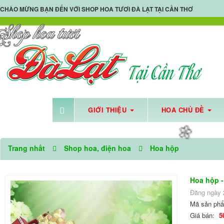
CHÀO MỪNG BẠN ĐẾN VỚI
SHOP HOA TƯƠI ĐÀ LẠT TẠI CẦN THƠ
🌼
GIỚI THIỆU
HOA CHỦ ĐỀ
SHOP HOA TƯƠI CẦN
Trang nhất
Shop hoa, điện hoa
Hoa hộp
Hoa hộp 
Đăng ngày 
Mã sản ph
Giá bán:
5