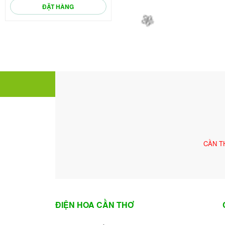
ĐẶT HÀNG
🌼
🌼
CẦN T
ĐIỆN HOA CẦN THƠ