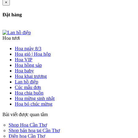
×
Đặt hàng
Hoa tươi
Hoa ngày 8/3
Hoa giỏ | Hoa hộp
Hoa VIP
Hoa hồng sáp
Hoa baby
Hoa khai trương
Lan hồ điệp
Cúc mẫu đơn
Hoa chia buồn
Hoa mừng sinh nhật
Hoa bó chúc mừng
Bài viết được quan tâm
Shop Hoa Cần Thơ
Shop bán hoa tại Cần Thơ
Điện hoa Cần Thơ