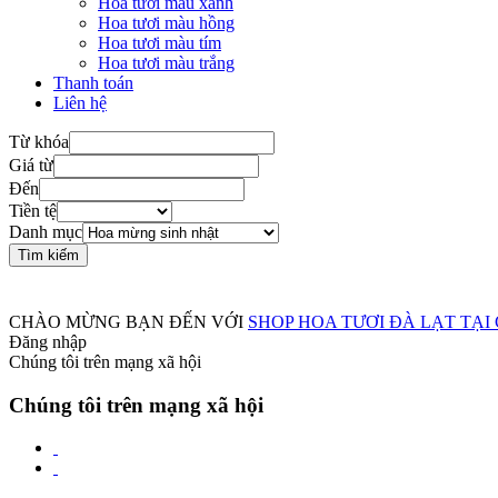
Hoa tươi màu xanh
Hoa tươi màu hồng
Hoa tươi màu tím
Hoa tươi màu trắng
Thanh toán
Liên hệ
Từ khóa
Giá từ
Đến
Tiền tệ
Danh mục
SHOP HOA TƯƠI CẦN THƠ HỖ TRỢ GIAO HOA TẬN NƠI MÙA DỊCH - HOẠT ĐỘNG XUYÊN SU
CHÀO MỪNG BẠN ĐẾN VỚI
SHOP HOA TƯƠI ĐÀ LẠT TẠI
Đăng nhập
Chúng tôi trên mạng xã hội
Chúng tôi trên mạng xã hội