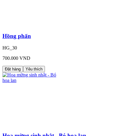
Hồng phấn
HG_30
700.000 VND
Đặt hàng
Yêu thích
Hoa mừng sinh nhật - Bó hoa lan