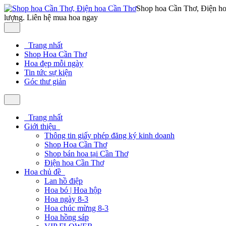
Shop hoa Cần Thơ, Điện h
lượng. Liên hệ mua hoa ngay
Trang nhất
Shop Hoa Cần Thơ
Hoa đẹp mỗi ngày
Tin tức sự kiện
Góc thư giản
Trang nhất
Giới thiệu
Thông tin giấy phép đăng ký kinh doanh
Shop Hoa Cần Thơ
Shop bán hoa tại Cần Thơ
Điện hoa Cần Thơ
Hoa chủ đề
Lan hồ điệp
Hoa bó | Hoa hộp
Hoa ngày 8-3
Hoa chúc mừng 8-3
Hoa hồng sáp