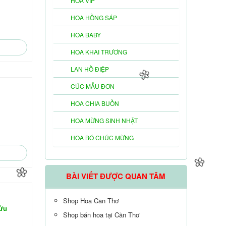
HOA VIP
HOA HỒNG SÁP
HOA BABY
HOA KHAI TRƯƠNG
LAN HỒ ĐIỆP
🌼
CÚC MẪU ĐƠN
HOA CHIA BUỒN
HOA MỪNG SINH NHẬT
HOA BÓ CHÚC MỪNG
BÀI VIẾT ĐƯỢC QUAN TÂM
Shop Hoa Cần Thơ
cửu
Shop bán hoa tại Cần Thơ