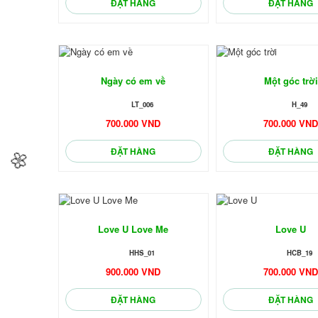
ĐẶT HÀNG
ĐẶT HÀNG
Ngày có em về
Một góc trời
LT_006
H_49
700.000 VND
700.000 VN
ĐẶT HÀNG
ĐẶT HÀNG
🌼
Love U Love Me
Love U
HHS_01
HCB_19
900.000 VND
700.000 VN
ĐẶT HÀNG
ĐẶT HÀNG