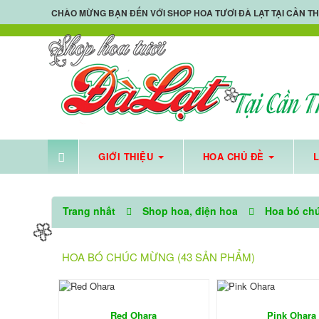
CHÀO MỪNG BẠN ĐẾN VỚI
SHOP HOA TƯƠI ĐÀ LẠT TẠI CẦN T
GIỚI THIỆU
HOA CHỦ ĐỀ
SHOP 
Trang nhất
Shop hoa, điện hoa
Hoa bó ch
HOA BÓ CHÚC MỪNG (43 SẢN PHẨM)
Red Ohara
Pink Ohara