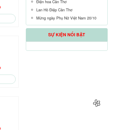
Điện hoa Cần Thơ
D
Lan Hồ Điệp Cần Thơ
Mừng ngày Phụ Nữ Việt Nam 20/10
🌼
SỰ KIỆN NỔI BẬT
🌼
D
🌼
D