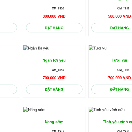
CM_T820
CM_T819
D
300.000 VND
500.000 VND
ĐẶT HÀNG
ĐẶT HÀNG
Ngàn lời yêu
Tươi vui
CM_T815
CM_T814
D
700.000 VND
700.000 VND
ĐẶT HÀNG
ĐẶT HÀNG
Nắng sớm
Tình yêu vĩnh 
CM_T811
CM_T810