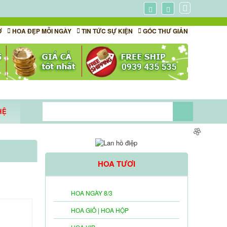
Ơ
HOA ĐẸP MỖI NGÀY
TIN TỨC SỰ KIỆN
GÓC THƯ GIẢN
HỆ
A DỊCH
HOA TƯƠI
HOA NGÀY 8/3
HOA GIỎ | HOA HỘP