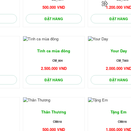
D
500.000 VND
1.200.000 VN
ĐẶT HÀNG
ĐẶT HÀNG
Tình ca mùa đông
Your Day
CM_804
CM_T803
D
2.500.000 VND
2.000.000 VN
ĐẶT HÀNG
ĐẶT HÀNG
🌼
Thân Thương
Tặng Em
CM018
CM016
D
500.000 VND
1.000.000 VN