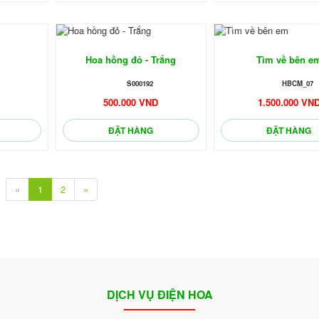
Hoa hồng đỏ - Trắng
Tìm về bên e
S000192
HBCM_07
D
500.000 VND
1.500.000 VN
ĐẶT HÀNG
ĐẶT HÀNG
«
1
2
»
DỊCH VỤ ĐIỆN HOA