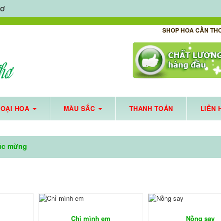
HƠ
SHOP HOA CẦN TH
🌼
🌼
LOẠI HOA
MÀU SẮC
THANH TOÁN
LIÊN 
HOA TƯƠI CẦN THƠ HỖ TRỢ GIAO HOA TẬN NƠI MÙA DỊCH - HOẠT ĐỘNG XUYÊN SUỐT MÙ
úc mừng
Chỉ mình em
Nồng say