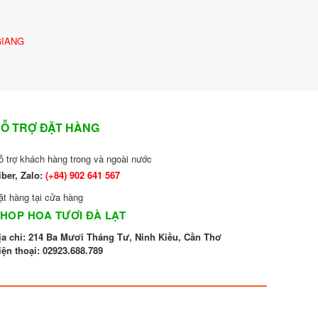
GIANG
Ỗ TRỢ ĐẶT HÀNG
ỗ trợ khách hàng trong và ngoài nước
iber, Zalo:
(+84)
902 641 567
ặt hàng tại cửa hàng
HOP HOA TƯƠI ĐÀ LẠT
ịa chỉ: 214 Ba Mươi Tháng Tư, Ninh Kiều, Cần Thơ
iện thoại:
02923.688.789