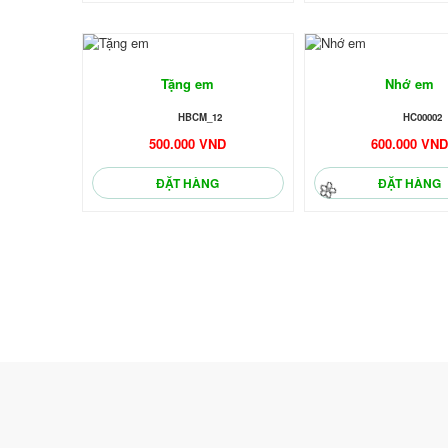
Tặng em
Nhớ em
🌼
HBCM_12
HC00002
500.000 VND
600.000 VN
ĐẶT HÀNG
ĐẶT HÀNG