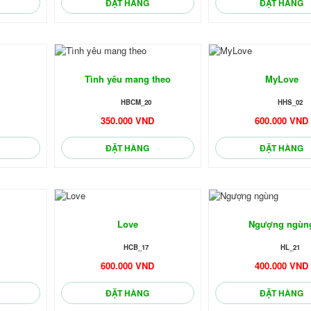
ĐẶT HÀNG
ĐẶT HÀNG
🌼
🌼
Tình yêu mang theo
MyLove
HBCM_20
HHS_02
D
350.000 VND
600.000 VND
ĐẶT HÀNG
ĐẶT HÀNG
Love
Ngượng ngùn
HCB_17
HL_21
D
600.000 VND
400.000 VND
ĐẶT HÀNG
ĐẶT HÀNG