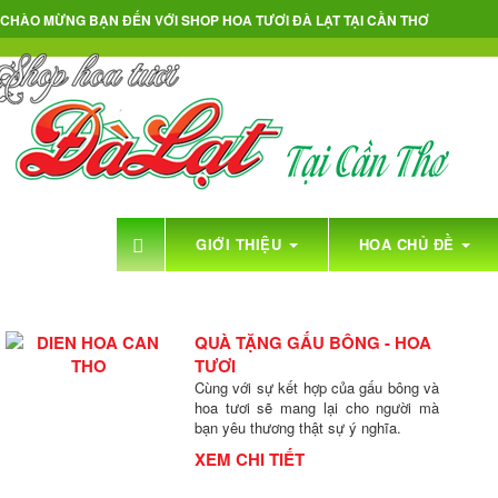
CHÀO MỪNG BẠN ĐẾN VỚI
SHOP HOA TƯƠI ĐÀ LẠT TẠI CẦN THƠ
GIỚI THIỆU
HOA CHỦ ĐỀ
SHOP HOA TƯƠI CẦN
QUÀ TẶNG GẤU BÔNG - HOA
TƯƠI
Cùng với sự kết hợp của gấu bông và
hoa tươi sẽ mang lại cho người mà
bạn yêu thương thật sự ý nghĩa.
XEM CHI TIẾT