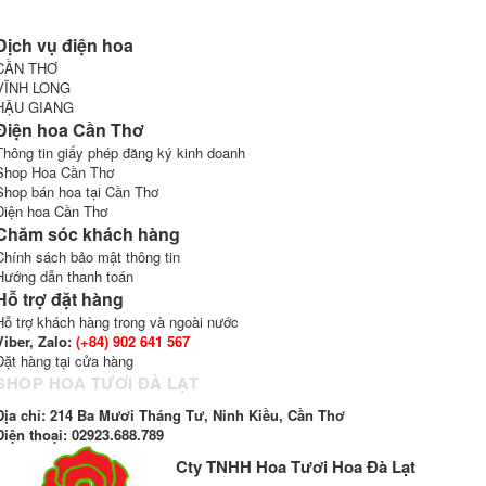
Dịch vụ điện hoa
CẦN THƠ
VĨNH LONG
HẬU GIANG
Điện hoa Cần Thơ
Thông tin giấy phép đăng ký kinh doanh
Shop Hoa Cần Thơ
Shop bán hoa tại Cần Thơ
Điện hoa Cần Thơ
Chăm sóc khách hàng
Chính sách bảo mật thông tin
Hướng dẫn thanh toán
Hỗ trợ đặt hàng
Hỗ trợ khách hàng trong và ngoài nước
Viber, Zalo:
(+84)
902 641 567
Đặt hàng tại cửa hàng
SHOP HOA TƯƠI ĐÀ LẠT
Địa chỉ: 214 Ba Mươi Tháng Tư, Ninh Kiều, Cần Thơ
Điện thoại:
02923.688.789
Cty TNHH Hoa Tươi Hoa Đà Lạt