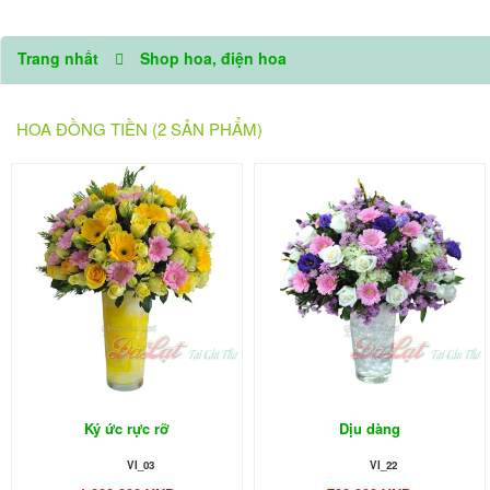
Trang nhất
Shop hoa, điện hoa
HOA ĐỒNG TIỀN (2 SẢN PHẨM)
Ký ức rực rỡ
Dịu dàng
VI_03
VI_22