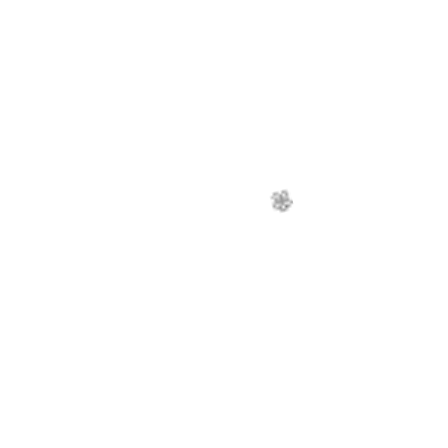
🌼
🌼
🌼