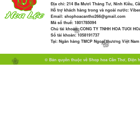
Địa chỉ:
214 Ba Mươi Tháng Tư, Ninh Kiều, C
Hỗ trợ khách hàng trong và ngoài nước: Viber,
Email
: shophoacantho266@gmail.com
Mã số thuế:
1801785094
Chủ tài khoản
: CONG TY TNHH HOA TUOI HO
Số tài khoản
:
1058191737
Tại: Ngân hàng TMCP Ngoại thương Việt Nam 
© Bản quyền thuộc về
Shop hoa Cần Thơ, Điện 