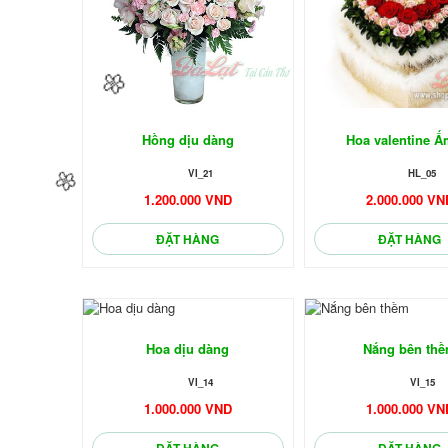
Hồng dịu dàng
Hoa valentine Ấ
VI_21
HL_05
1.200.000 VND
2.000.000 VN
ĐẶT HÀNG
ĐẶT HÀNG
Hoa dịu dàng
Nắng bên th
VI_14
VI_15
1.000.000 VND
1.000.000 VN
ĐẶT HÀNG
ĐẶT HÀNG