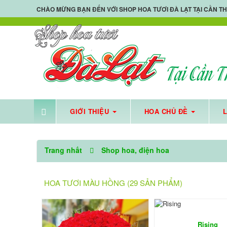
CHÀO MỪNG BẠN ĐẾN VỚI
SHOP HOA TƯƠI ĐÀ LẠT TẠI CẦN T
GIỚI THIỆU
HOA CHỦ ĐỀ
SHOP 
Trang nhất
Shop hoa, điện hoa
HOA TƯƠI MÀU HỒNG (29 SẢN PHẨM)
Rising