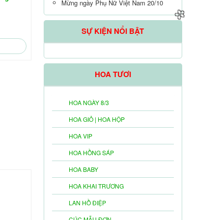
Mừng ngày Phụ Nữ Việt Nam 20/10
SỰ KIỆN NỔI BẬT
HOA TƯƠI
HOA NGÀY 8/3
HOA GIỎ | HOA HỘP
HOA VIP
🌼
HOA HỒNG SÁP
HOA BABY
HOA KHAI TRƯƠNG
LAN HỒ ĐIỆP
🌼
CÚC MẪU ĐƠN