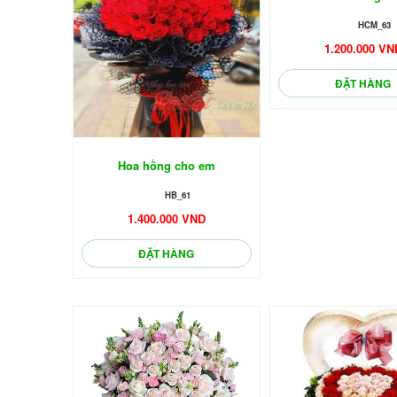
HCM_63
1.200.000 VN
🌼
ĐẶT HÀNG
Hoa hồng cho em
HB_61
1.400.000 VND
ĐẶT HÀNG