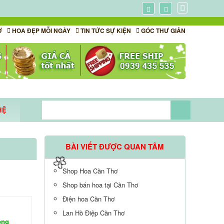
🌼
Ơ
HOA ĐẸP MỖI NGÀY
TIN TỨC SỰ KIỆN
GÓC THƯ GIẢN
🌼
🌼
HỆ
A DỊCH
BÀI VIẾT ĐƯỢC QUAN TÂM
Shop Hoa Cần Thơ
Shop bán hoa tại Cần Thơ
Điện hoa Cần Thơ
Lan Hồ Điệp Cần Thơ
ồng