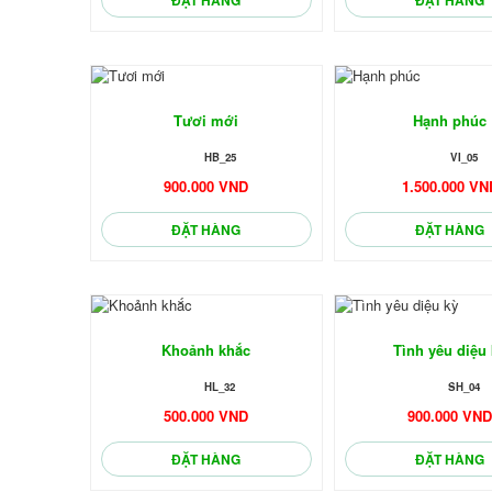
🌼
🌼
Tươi mới
Hạnh phúc
HB_25
VI_05
900.000 VND
1.500.000 VN
ĐẶT HÀNG
ĐẶT HÀNG
Khoảnh khắc
Tình yêu diệu
HL_32
SH_04
500.000 VND
900.000 VN
ĐẶT HÀNG
ĐẶT HÀNG