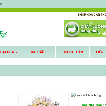
HƠ
SHOP HOA CẦN TH
LOẠI HOA
MÀU SẮC
THANH TOÁN
LIÊN 
HOA TƯƠI CẦN THƠ HỖ TRỢ GIAO HOA TẬN NƠI MÙA DỊCH - HOẠT ĐỘNG XUYÊN SUỐT MÙ
Hoa cưới hoa h