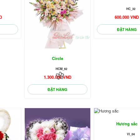
HC_32
D
600.000 VND
ĐẶT HÀNG
Circle
HCM_62
1.300.000 VND
🌼
ĐẶT HÀNG
Hương sắc
VI_04