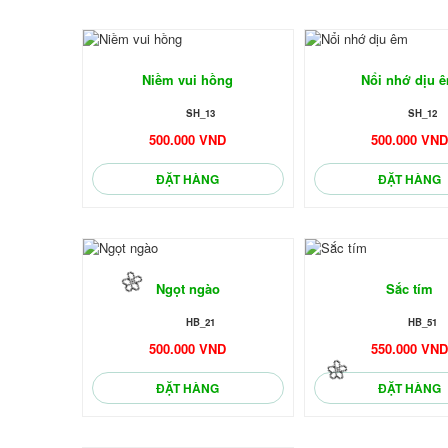
Niềm vui hồng
Nổi nhớ dịu 
SH_13
SH_12
500.000 VND
500.000 VN
ĐẶT HÀNG
ĐẶT HÀNG
Ngọt ngào
Sắc tím
HB_21
HB_51
500.000 VND
550.000 VN
ĐẶT HÀNG
ĐẶT HÀNG