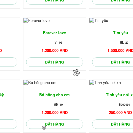
Forever love
Tim yêu
VI_06
HL_29

D
1.200.000 VND
1.500.000 VN
ĐẶT HÀNG
ĐẶT HÀNG
 kỳ
Bó hồng cho em
Tình yêu nơi x
SH_19
S000454
D
1.200.000 VND
250.000 VND
ĐẶT HÀNG
ĐẶT HÀNG