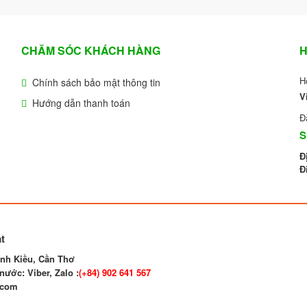
CHĂM SÓC KHÁCH HÀNG
H
H
Chính sách bảo mật thông tin
V
Hướng dẫn thanh toán
Đ
S
Đ
Đ
t
nh Kiều, Cần Thơ
nước: Viber, Zalo :
(+84)
902 641 567
.com