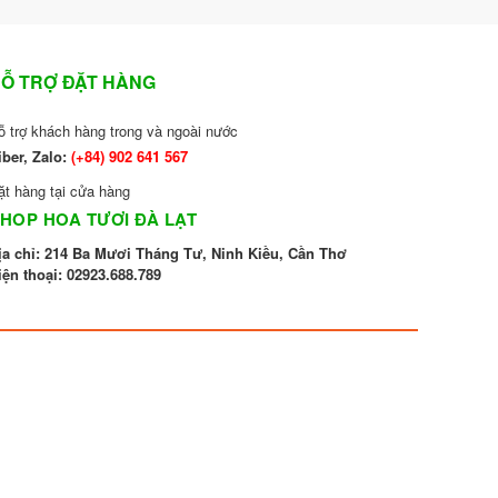
Ỗ TRỢ ĐẶT HÀNG
ỗ trợ khách hàng trong và ngoài nước
iber, Zalo:
(+84)
902 641 567
ặt hàng tại cửa hàng
HOP HOA TƯƠI ĐÀ LẠT
ịa chỉ: 214 Ba Mươi Tháng Tư, Ninh Kiều, Cần Thơ
iện thoại:
02923.688.789