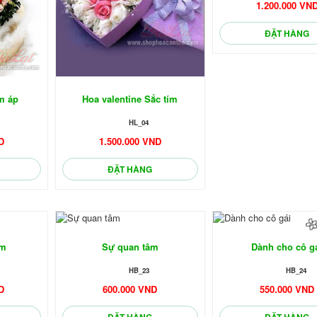
1.200.000 VN
ĐẶT HÀNG
🌼
m áp
Hoa valentine Sắc tím
HL_04
D
1.500.000 VND
ĐẶT HÀNG
ềm
Sự quan tâm
Dành cho cô g
HB_23
HB_24
D
600.000 VND
550.000 VND
ĐẶT HÀNG
ĐẶT HÀNG