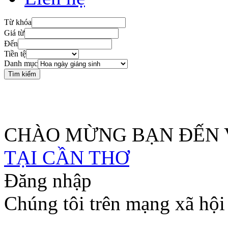
Từ khóa
Giá từ
Đến
Tiền tệ
Danh mục
SHOP HOA TƯƠI CẦN THƠ HỖ TRỢ GIA
XUYÊN SUỐT MÙA DỊCH
CHÀO MỪNG BẠN ĐẾN 
TẠI CẦN THƠ
Đăng nhập
Chúng tôi trên mạng xã hội