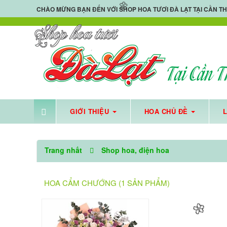
CHÀO MỪNG BẠN ĐẾN VỚI
SHOP HOA TƯƠI ĐÀ LẠT TẠI CẦN T
🌼
GIỚI THIỆU
HOA CHỦ ĐỀ
SHOP 
Trang nhất
Shop hoa, điện hoa
HOA CẨM CHƯỚNG (1 SẢN PHẨM)