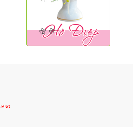
🌼
🌼
GIANG