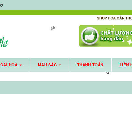
HƠ
SHOP HOA CẦN TH
LOẠI HOA
MÀU SẮC
THANH TOÁN
LIÊN 
🌼
HOA TƯƠI CẦN THƠ HỖ TRỢ GIAO HOA TẬN NƠI MÙA DỊCH - HOẠT ĐỘNG XUYÊN SUỐT MÙ
🌼