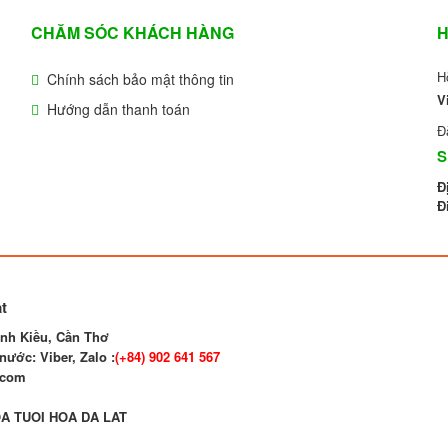
CHĂM SÓC KHÁCH HÀNG
H
H
Chính sách bảo mật thông tin
V
Hướng dẫn thanh toán
Đ
S
Đ
Đ
t
nh Kiều, Cần Thơ
nước: Viber, Zalo :
(+84)
902 641 567
.com
A TUOI HOA DA LAT