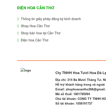
ĐIỆN HOA CẦN THƠ
Thông tin giấy phép đăng ký kinh doanh
Shop Hoa Cần Thơ
Shop bán hoa tại Cần Thơ
Điện hoa Cần Thơ
Cty TNHH Hoa Tươi Hoa Đà Lạ
Địa chỉ:
214 Ba Mươi Tháng Tư, Ni
Hỗ trợ khách hàng trong và ngoài 
Email
: shophoacantho266@gmail
Mã số thuế:
1801785094
Chủ tài khoản
: CONG TY TNHH HO
Số tài khoản
:
1058191737