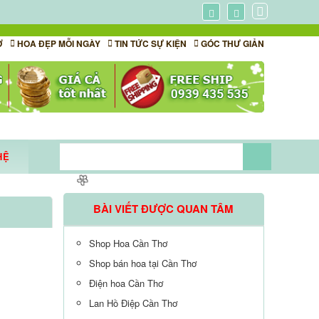
Ơ
HOA ĐẸP MỖI NGÀY
TIN TỨC SỰ KIỆN
GÓC THƯ GIẢN
🌼
HỆ
A DỊCH
BÀI VIẾT ĐƯỢC QUAN TÂM
Shop Hoa Cần Thơ
Shop bán hoa tại Cần Thơ
🌼
Điện hoa Cần Thơ
Lan Hồ Điệp Cần Thơ