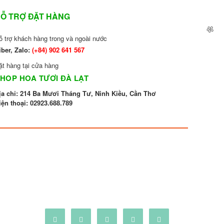
Ỗ TRỢ ĐẶT HÀNG
ỗ trợ khách hàng trong và ngoài nước
iber, Zalo:
(+84)
902 641 567
ặt hàng tại cửa hàng
HOP HOA TƯƠI ĐÀ LẠT
ịa chỉ: 214 Ba Mươi Tháng Tư, Ninh Kiều, Cần Thơ
iện thoại:
02923.688.789
🌼