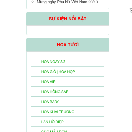
Mừng ngày Phụ Nữ Việt Nam 20/10
SỰ KIỆN NỔI BẬT
HOA TƯƠI
HOA NGÀY 8/3
HOA GIỎ | HOA HỘP
HOA VIP
HOA HỒNG SÁP
HOA BABY
HOA KHAI TRƯƠNG
LAN HỒ ĐIỆP
CÚC MẪU ĐƠN