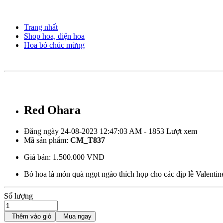
Trang nhất
Shop hoa, điện hoa
Hoa bó chúc mừng
Red Ohara
Đăng ngày 24-08-2023 12:47:03 AM - 1853 Lượt xem
Mã sản phẩm:
CM_T837
Giá bán:
1.500.000 VND
Bó hoa là món quà ngọt ngào thích họp cho các dịp lễ Valenti
Số lượng
Thêm vào giỏ
Mua ngay