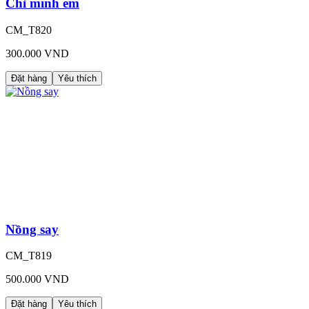
Chỉ mình em
CM_T820
300.000 VND
Đặt hàng
Yêu thích
Nồng say
CM_T819
500.000 VND
Đặt hàng
Yêu thích