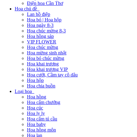
Điện hoa Cần Thơ
Hoa chủ đề
Lan hồ điệp
Hoa bó | Hoa hộp
Hoa ngày 8-3
Hoa chúc mừng 8-3
Hoa hồng sáp
VIP FLOWER
Hoa chúc mừng
Hoa mừng sinh nhật
Hoa bó chúc mừng
Hoa khai trương
Hoa khai trương VIP
Hoa cưới, Cầm tay cô dâu
Hoa hộp
Hoa chia buồn
Loại hoa
Hoa hồng
Hoa cẩm chướng
Hoa cúc
Hoa ly ly
Hoa cẩm tú cầu
Hoa baby
Hoa hồng môn
Hoa lan