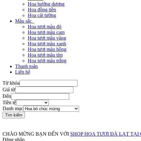
Hoa hướng dương
Hoa đồng tiền
Hoa cát tường
Màu sắc
Hoa tươi màu đỏ
Hoa tươi màu cam
Hoa tươi màu vàng
Hoa tươi màu xanh
Hoa tươi màu hồng
Hoa tươi màu tím
Hoa tươi màu trắng
Thanh toán
Liên hệ
Từ khóa
Giá từ
Đến
Tiền tệ
Danh mục
SHOP HOA TƯƠI CẦN THƠ HỖ TRỢ GIAO HOA TẬN NƠI MÙA DỊCH - HOẠT ĐỘNG XUYÊN SU
CHÀO MỪNG BẠN ĐẾN VỚI
SHOP HOA TƯƠI ĐÀ LẠT TẠI
Đăng nhập