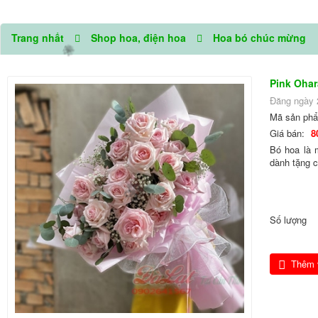
Trang nhất
Shop hoa, điện hoa
Hoa bó chúc mừng
Pink Ohar
Đăng ngày 
Mã sản ph
Giá bán:
8
Bó hoa là 
dành tặng 
🌼
Số lượng
Thêm 