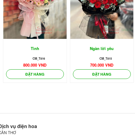
Tình
Ngàn lời yêu
🌼
CM_T816
CM_T815
800.000 VND
700.000 VND
ĐẶT HÀNG
ĐẶT HÀNG
Dịch vụ điện hoa
CẦN THƠ