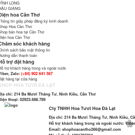
VĨNH LONG
HẬU GIANG
Điện hoa Cần Thơ
Thông tin giấy phép đăng ký kinh doanh
Shop Hoa Cần Thơ
Shop bán hoa tại Cần Thơ
Điện hoa Cần Thơ
Chăm sóc khách hàng
Chính sách bảo mật thông tin
Hướng dẫn thanh toán
Hỗ trợ đặt hàng
Hỗ trợ khách hàng trong và ngoài nước
Viber, Zalo:
(+84)
902 641 567
Đặt hàng tại cửa hàng
SHOP HOA TƯƠI ĐÀ LẠT
Địa chỉ: 214 Ba Mươi Tháng Tư, Ninh Kiều, Cần Thơ
Điện thoại:
02923.688.789
Cty TNHH Hoa Tươi Hoa Đà Lạt
Địa chỉ:
214 Ba Mươi Tháng Tư, Ninh Kiều, C
Hỗ trợ khách hàng trong và ngoài nước: Viber,
Email
: shophoacantho266@gmail.com