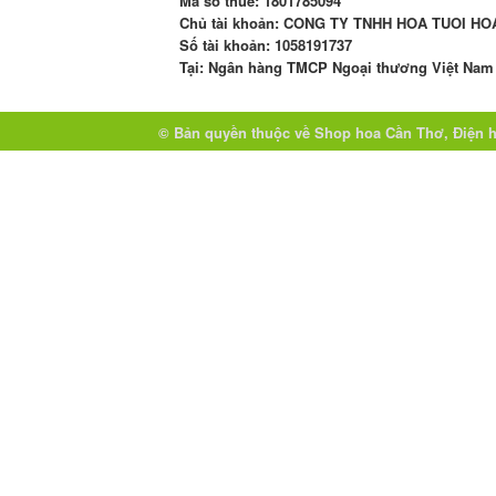
Mã số thuế:
1801785094
Chủ tài khoản
: CONG TY TNHH HOA TUOI HO
Số tài khoản
:
1058191737
Tại: Ngân hàng TMCP Ngoại thương Việt Nam 
© Bản quyền thuộc về
Shop hoa Cần Thơ, Điện 