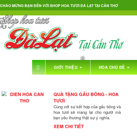
CHÀO MỪNG BẠN ĐẾN VỚI
SHOP HOA TƯƠI ĐÀ LẠT TẠI CẦN THƠ
GIỚI THIỆU
HOA CHỦ ĐỀ
SHOP HOA TƯƠI CẦN
QUÀ TẶNG GẤU BÔNG - HOA
TƯƠI
Cùng với sự kết hợp của gấu bông và
hoa tươi sẽ mang lại cho người mà
bạn yêu thương thật sự ý nghĩa.
XEM CHI TIẾT