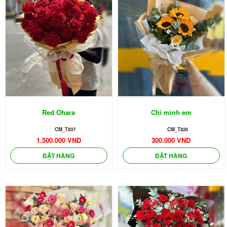
Red Ohara
Chỉ mình em
CM_T837
CM_T820
1.500.000 VND
300.000 VND
ĐẶT HÀNG
ĐẶT HÀNG
🌼