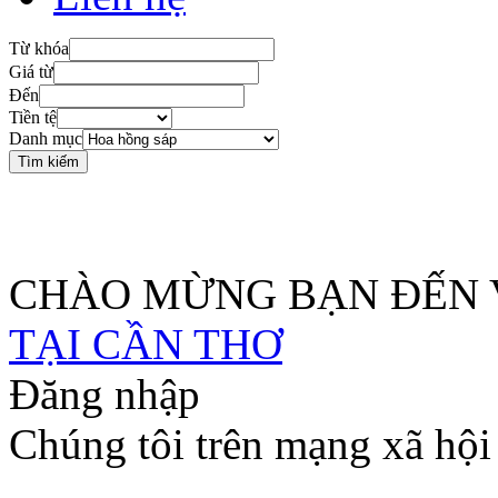
Từ khóa
Giá từ
Đến
Tiền tệ
Danh mục
SHOP HOA TƯƠI CẦN THƠ HỖ TRỢ GIA
XUYÊN SUỐT MÙA DỊCH
CHÀO MỪNG BẠN ĐẾN 
TẠI CẦN THƠ
Đăng nhập
Chúng tôi trên mạng xã hội