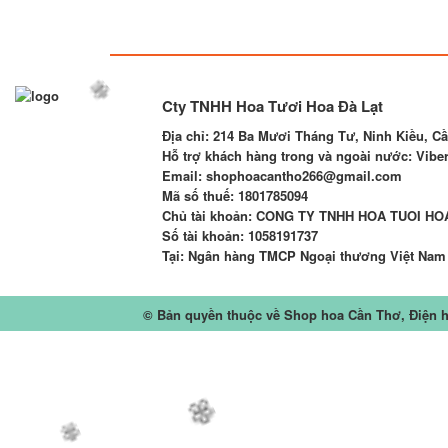
Cty TNHH Hoa Tươi Hoa Đà Lạt
Địa chỉ:
214 Ba Mươi Tháng Tư, Ninh Kiều, C
Hỗ trợ khách hàng trong và ngoài nước: Viber,
Email
: shophoacantho266@gmail.com
Mã số thuế:
1801785094
Chủ tài khoản
: CONG TY TNHH HOA TUOI HO
Số tài khoản
:
1058191737
Tại: Ngân hàng TMCP Ngoại thương Việt Nam 
© Bản quyền thuộc về
Shop hoa Cần Thơ, Điện 
🌼