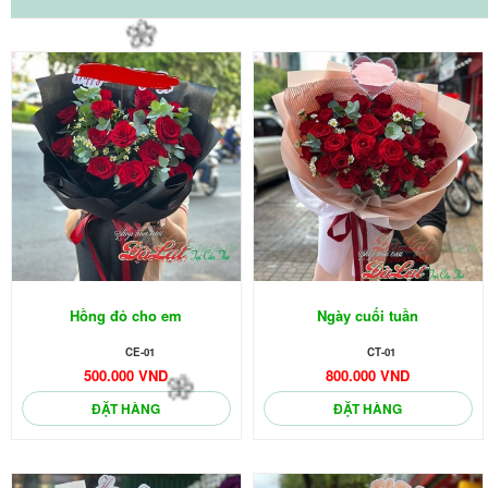
🌼
Hồng đỏ cho em
Ngày cuối tuần
CE-01
CT-01
500.000 VND
800.000 VND
ĐẶT HÀNG
ĐẶT HÀNG