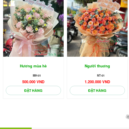
Hương mùa hè
Người thuơng
MH-01
NT-01
500.000 VND
1.200.000 VND
ĐẶT HÀNG
ĐẶT HÀNG
🌼