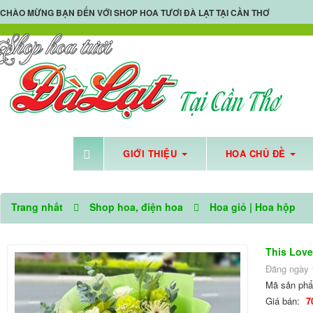
CHÀO MỪNG BẠN ĐẾN VỚI
SHOP HOA TƯƠI ĐÀ LẠT TẠI CẦN THƠ
🌼
GIỚI THIỆU
HOA CHỦ ĐỀ
SHOP HOA TƯƠI CẦN
Trang nhất
Shop hoa, điện hoa
Hoa giỏ | Hoa hộp
This Love
Đăng ngày 
Mã sản ph
Giá bán:
7