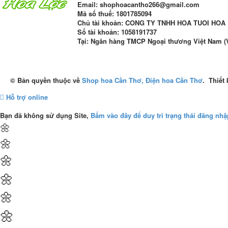
Email
: shophoacantho266@gmail.com
Mã số thuế:
1801785094
Chủ tài khoản
: CONG TY TNHH HOA TUOI HOA 
Số tài khoản
:
1058191737
Tại: Ngân hàng TMCP Ngoại thương Việt Nam (
© Bản quyền thuộc về
Shop hoa Cần Thơ, Điện hoa Cần Thơ
.
Thiết
Hỗ trợ online
Bạn đã không sử dụng Site,
Bấm vào đây để duy trì trạng thái đăng nhậ
🌼
🌼
🌼
🌼
🌼
🌼