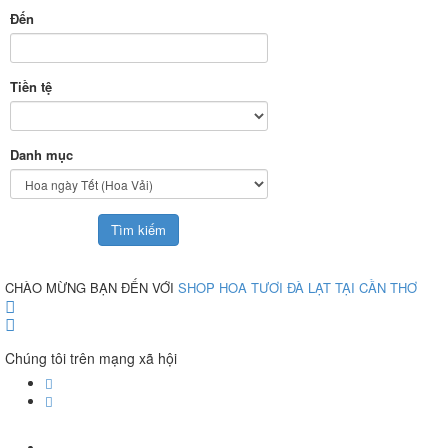
Đến
Tiền tệ
Danh mục
SHOP HOA TƯƠI CẦN THƠ HỖ TRỢ GIAO HOA TẬN NƠI MÙA DỊCH - HOẠT ĐỘNG XUYÊN S
CHÀO MỪNG BẠN ĐẾN VỚI
SHOP HOA TƯƠI ĐÀ LẠT TẠI CẦN THƠ
Chúng tôi trên mạng xã hội