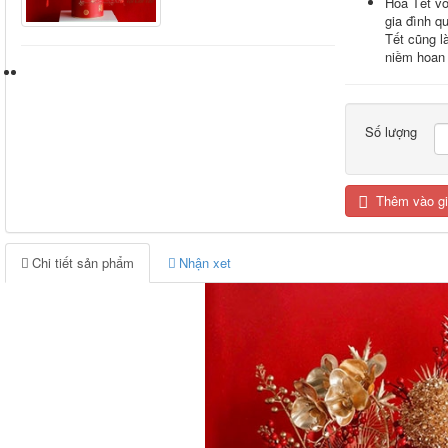
Hoa Tết vớ
gia đình q
Tết cũng l
niềm hoan 
Số lượng
Thêm vào g
Chi tiết sản phẩm
Nhận xet